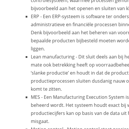
controlesysteem, waarmee processen gemoni
bijvoorbeeld aan het openen en sluiten van 
ERP - Een ERP-systeem is software ter onders
administratieve en financiële processen bin
Denk bijvoorbeeld aan het beheren van voorra
bepaalde producten bijbesteld moeten worden
liggen.
Lean manufacturing - Dit sluit deels aan bij
mate ook betrekking heeft op voorraadbehee
‘slanke productie’ en houdt in dat de product
productieprocessen sluiten dusdanig nauw op
komt te zitten.
MES - Een Manufacturing Execution System i
beheerd wordt. Het systeem houdt exact bij w
productiecijfers kan op basis van de data ui
misgaat.