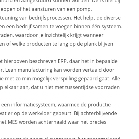
tord en aangestuurd kunnen worden. Denk hierbij
kleppen of het aansturen van een pomp.
teuning van bedrijfsprocessen. Het helpt de diverse
nen een bedrijf samen te voegen binnen één systeem.
den, waardoor je inzichtelijk krijgt wanneer
 of welke producten te lang op de plank blijven
 het hierboven beschreven ERP, daar het in bepaalde
r. Lean manufacturing kan worden vertaald door
ie met zo min mogelijk verspilling gepaard gaat. Alle
 elkaar aan, dat u niet met tussentijdse voorraden
s een informatiesysteem, waarmee de productie
at er op de werkvloer gebeurt. Bij achterblijvende
t het MES worden achterhaald waar het precies