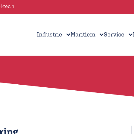
l-tec.nl
Industrie
Maritiem
Service
ring