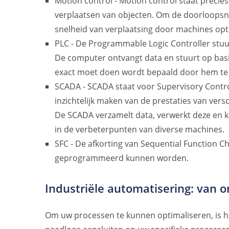
Motion control - Motion control staat precie
verplaatsen van objecten. Om de doorloopsne
snelheid van verplaatsing door machines opti
PLC - De Programmable Logic Controller stu
De computer ontvangt data en stuurt op basi
exact moet doen wordt bepaald door hem t
SCADA - SCADA staat voor Supervisory Contro
inzichtelijk maken van de prestaties van ver
De SCADA verzamelt data, verwerkt deze en ka
in de verbeterpunten van diverse machines.
SFC - De afkorting van Sequential Function 
geprogrammeerd kunnen worden.
Industriële automatisering: van o
Om uw processen te kunnen optimaliseren, is he