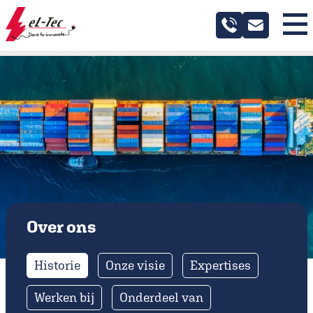
Industrie
Maritiem
Service
Projecten
Over ons
Over ons
Nieuws
Historie
Onze visie
Expertises
Contact
Werken bij
Onderdeel van