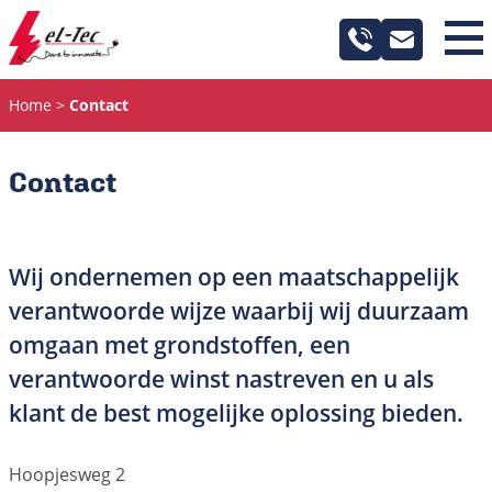
Industrie
Home
Contact
Maritiem
Contact
Service
Projecten
Wij ondernemen op een maatschappelijk
verantwoorde wijze waarbij wij duurzaam
Over ons
omgaan met grondstoffen, een
Nieuws
verantwoorde winst nastreven en u als
klant de best mogelijke oplossing bieden.
Contact
Hoopjesweg 2