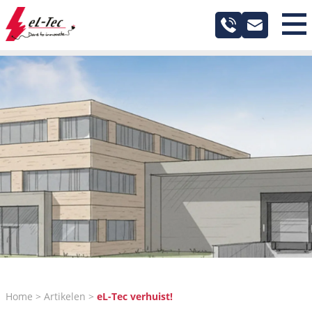
Industrie
Maritiem
Service
Projecten
Over ons
Nieuws
Contact
Home
Artikelen
eL-Tec verhuist!