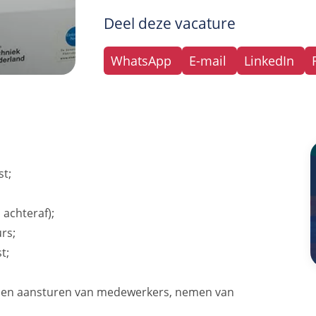
Deel deze vacature
WhatsApp
E-mail
LinkedIn
st;
 achteraf);
rs;
t;
n en aansturen van medewerkers, nemen van