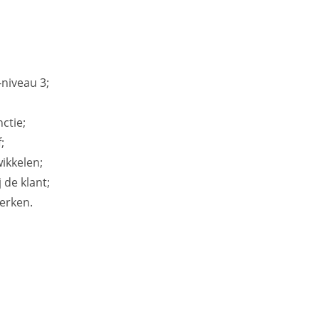
niveau 3;
nctie;
;
ikkelen;
 de klant;
erken.