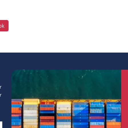
ok
r
r