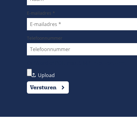
E-mailadres
*
Telefoonnummer
Cv (Word of PDF, max. 5 MB)
Versturen