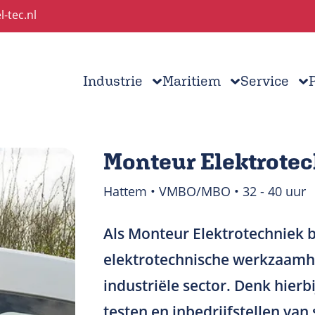
l-tec.nl
Industrie
Maritiem
Service
Monteur Elektrote
Hattem • VMBO/MBO • 32 - 40 uur
Als Monteur Elektrotechniek b
elektrotechnische werkzaamh
industriële sector. Denk hierbi
testen en inbedrijfstellen va