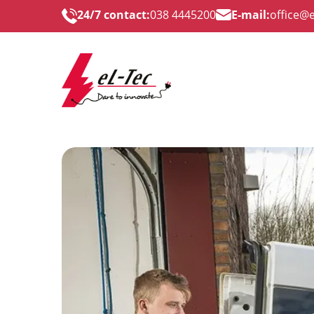
24/7 contact:
038 4445200
E-mail:
office@e