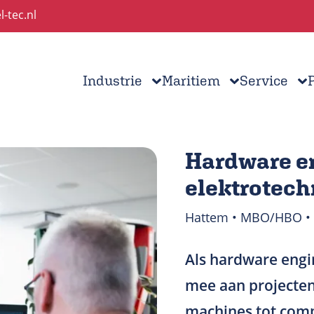
l-tec.nl
Industrie
Maritiem
Service
Hardware e
elektrotech
Hattem • MBO/HBO • 
Als hardware engin
mee aan projecten 
machines tot comp