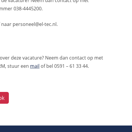
er de vacature? Neem dan contact op met
nummer 038-4445200.
f naar personeel@el-tec.nl.
e over deze vacature? Neem dan contact op met
RM, stuur een
mail
of bel 0591 – 61 33 44.
ok