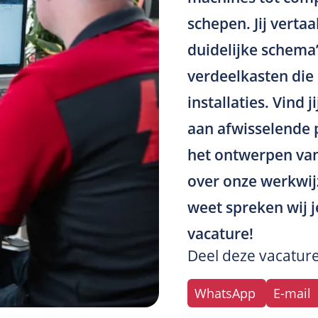
schepen. Jij verta
duidelijke schema
verdeelkasten die
installaties. Vind
aan afwisselende p
het ontwerpen van
over onze werkwij
weet spreken wij j
vacature!
Deel deze vacatur
WhatsApp
E-mail