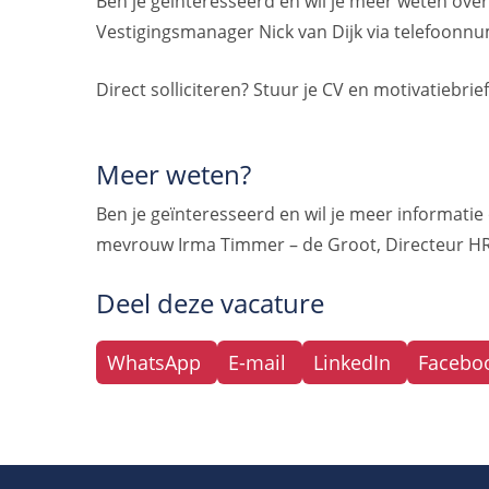
Ben je geïnteresseerd en wil je meer weten ov
Vestigingsmanager Nick van Dijk via telefoon
Direct solliciteren? Stuur je CV en motivatiebrie
Meer weten?
Ben je geïnteresseerd en wil je meer informati
mevrouw Irma Timmer – de Groot, Directeur H
Deel deze vacature
WhatsApp
E-mail
LinkedIn
Facebo