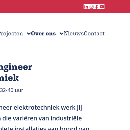
Projecten
Over ons
Nieuws
Contact
ngineer
niek
32-40 uur
eer elektrotechniek werk jij
die variëren van industriële
lete installaties aan boord van