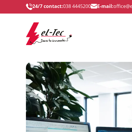
24/7 contact:
038 4445200
E-mail:
office@e