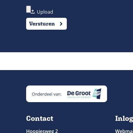
Cv (Word of PDF, max. 5 MB)
Versturen
Contact
Inlog
Hoopjesweg 2
Webmai